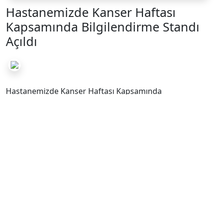
Hastanemizde Kanser Haftası
Kapsamında Bilgilendirme Standı
Açıldı
Hastanemizde Kanser Haftası Kapsamında
Bilgilendirme Standı Açıldı
Hastanemizde, her yıl 1-7 Nisan tarihleri arasında
kutlanan Kanser Haftası kapsamında toplumsal
farkındalığı artırmak amacıyla bilgilendirme standı
açılmıştır.
Kurulan stantta vatandaşlarımıza; kanserden korunma
yolları, erken teşhisin önemi, sağlıklı yaşam alışkanlıkları
ve düzenli tarama programları hakkında bilgilendirme