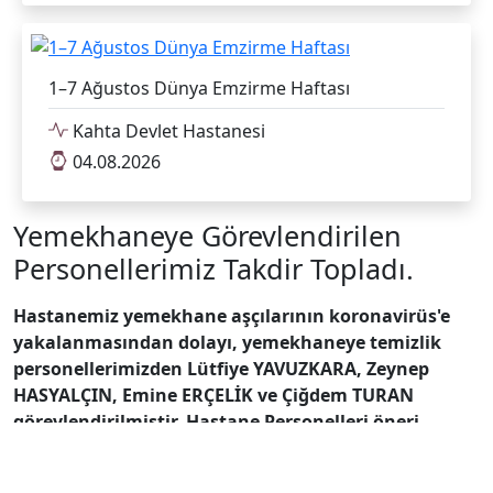
1–7 Ağustos Dünya Emzirme Haftası
Kahta Devlet Hastanesi
04.08.2026
Yemekhaneye Görevlendirilen
Personellerimiz Takdir Topladı.
Hastanemiz yemekhane aşçılarının koronavirüs'e
yakalanmasından dolayı, yemekhaneye temizlik
personellerimizden Lütfiye YAVUZKARA, Zeynep
HASYALÇIN, Emine ERÇELİK ve Çiğdem TURAN
görevlendirilmiştir. Hastane Personelleri öneri,
şikayet ve memnuniyet anketlerinden
görevlendirilen personellerimiz için, güler yüzleri ve