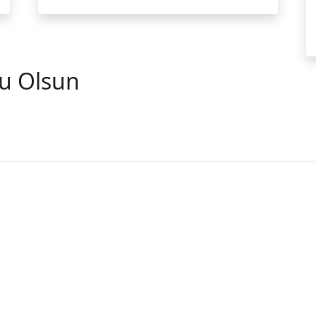
u Olsun
yınız
i Haberleri