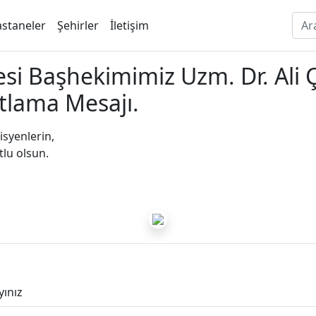
staneler
Şehirler
İletişim
esi Başhekimimiz Uzm. Dr. Ali 
tlama Mesajı.
tisyenlerin,
lu olsun.
yınız