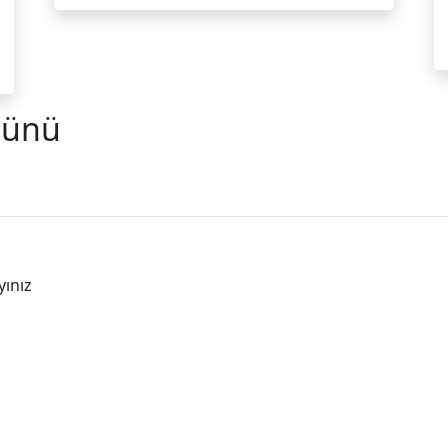
Günü
yınız
aberleri