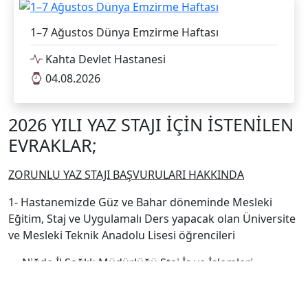
1–7 Ağustos Dünya Emzirme Haftası
Kahta Devlet Hastanesi
04.08.2026
2026 YILI YAZ STAJI İÇİN İSTENİLEN
EVRAKLAR;
ZORUNLU YAZ STAJI BAŞVURULARI HAKKINDA
1- Hastanemizde Güz ve Bahar döneminde Mesleki
Eğitim, Staj ve Uygulamalı Ders yapacak olan Üniversite
ve Mesleki Teknik Anadolu Lisesi öğrencileri
Niğde İl Sağlık Müdürlüğü Staj İş ve İşlemleri
Komisyon Kararları ile yerleştirilmektedir.
2- Hastanemize zorunlu yaz stajı