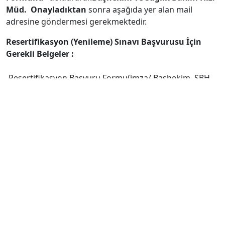
Müd.
Onayladıktan
sonra aşağıda yer alan mail
adresine göndermesi gerekmektedir.
Resertifikasyon (Yenileme) Sınavı Başvurusu İçin
Gerekli Belgeler :
-Resertifikasyon Başvuru Formu(imza/ Başhekim, SBH
Müdürü ve Kendisi onaylı)
-Sınav Başvuru Dilekçesi – (imza ve Evrak kayıttan
geçirilecek)
-Sertifika Aslı
- Diploma ve ya mezuniyet belgesi
Sertifika
Sınav
Eğitim
Tarihi:ve
Sınav Sorumlusu Bilgileri (A
Program
Başvuru
Soyadı, İletişim Bilgileri)
Adı:
Tarihi: