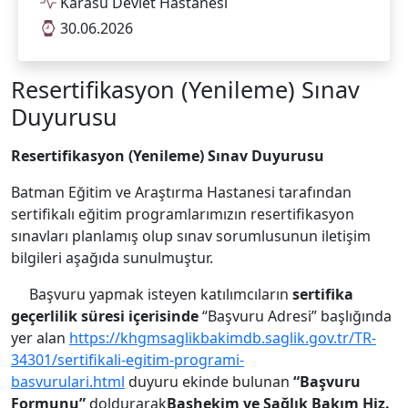
Karasu Devlet Hastanesi
30.06.2026
Resertifikasyon (Yenileme) Sınav
Duyurusu
Resertifikasyon (Yenileme) Sınav Duyurusu
Batman Eğitim ve Araştırma Hastanesi tarafından
sertifikalı eğitim programlarımızın resertifikasyon
sınavları planlamış olup sınav sorumlusunun iletişim
bilgileri aşağıda sunulmuştur.
Başvuru yapmak isteyen katılımcıların
sertifika
geçerlilik süresi içerisinde
“Başvuru Adresi” başlığında
yer alan
https://khgmsaglikbakimdb.saglik.gov.tr/TR-
34301/sertifikali-egitim-programi-
basvurulari.html
duyuru ekinde bulunan
“Başvuru
Formunu”
doldurarak
Başhekim ve Sağlık Bakım Hiz.