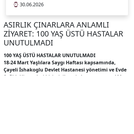
30.06.2026
ASIRLIK ÇINARLARA ANLAMLI
ZİYARET: 100 YAŞ ÜSTÜ HASTALAR
UNUTULMADI
100 YAŞ ÜSTÜ HASTALAR UNUTULMADI
18-24 Mart Yaşlılara Saygı Haftası kapsamında,
Çayeli İshakoglu Devlet Hastanesi yönetimi ve Evde
Sağlık Hizmetleri birimi, ilçemizde yaşayan ve 100
yaşını devirmiş asırlık çınarlarımızı evlerinde ziyaret
etti.
Hastanemiz Başhekimi Dr. Yahya KESİCİ, İdari ve
Mali İşler Müdürü Muhammet ODABAŞ ile Evde
Sağlık Hizmetleri biriminde görevli hemşirelerden
oluşan heyet, bir asrı geride bırakan büyüklerimizin
kapısını çalarak hayır dualarını aldı. Duygusal