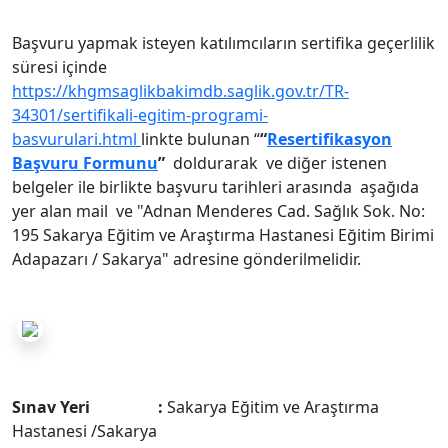
Başvuru yapmak isteyen katılımcıların sertifika geçerlilik
süresi içinde
https://khgmsaglikbakimdb.saglik.gov.tr/TR-
34301/sertifikali-egitim-programi-
basvurulari.html
linkte bulunan “
“
Resertifikasyon
Başvuru Formunu
”
doldurarak ve diğer istenen
belgeler ile birlikte başvuru tarihleri arasında aşağıda
yer alan mail
ve "
Adnan Menderes Cad. Sağlık Sok. No:
195 Sakarya Eğitim ve Araştırma Hastanesi Eğitim Birimi
Adapazarı / Sakarya"
adresine
gönderilmelidir.
Sınav Yeri :
Sakarya Eğitim ve Araştırma
Hastanesi /Sakarya