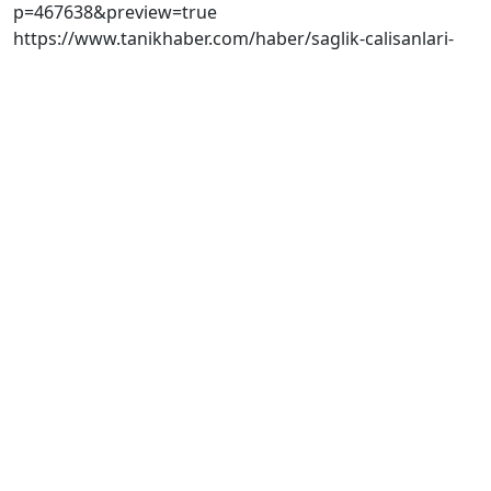
p=467638&preview=true
https://www.tanikhaber.com/haber/saglik-calisanlari-
atayi-unutmadi-96965
13.11.2024 00:00:00
Toros Devlet Hastanesi
Haber Kaynağını Görüntülemek İçin Tıklayınız
Toros Devlet Hastanesi Haberleri
Tümünü Göster
Sağlıkta Dev Yatırımlar Mersin'imize Hayırlı
Olsun
Toros Devlet Hastanesi
27.01.2026