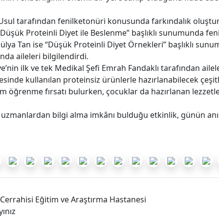
Usul tarafından fenilketonüri konusunda farkındalık oluşt
 “Düşük Proteinli Diyet ile Beslenme” başlıklı sunumunda fe
 Hülya Tan ise “Düşük Proteinli Diyet Örnekleri” başlıklı s
 aileleri bilgilendirdi.
in ilk ve tek Medikal Şefi Emrah Fandaklı tarafından aileler
inde kullanılan proteinsiz ürünlerle hazırlanabilecek çeşitli 
ım öğrenme fırsatı bulurken, çocuklar da hazırlanan lezzetle
 uzmanlardan bilgi alma imkânı bulduğu etkinlik, günün anısı
 Cerrahisi Eğitim ve Araştırma Hastanesi
yınız