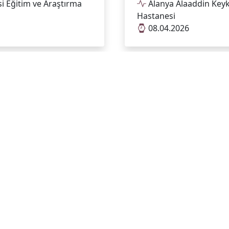
i Eğitim ve Araştırma
Alanya Alaaddin Keyk
Hastanesi
08.04.2026
SAĞLIK ÇALIŞANLARIN
i Eğitim ve Araştırma
HAKLAR EĞİTİMİ VERİLD
Alanya Alaaddin Keyk
Hastanesi
08.04.2026