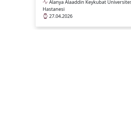
Alanya Alaaddin Keykubat Üniversites
Hastanesi
27.04.2026
SESSİZ TEHLİKEYE KARŞI ERKEN ADIM!
Alanya Alaaddin Keykubat Üniversites
Hastanesi
08.04.2026