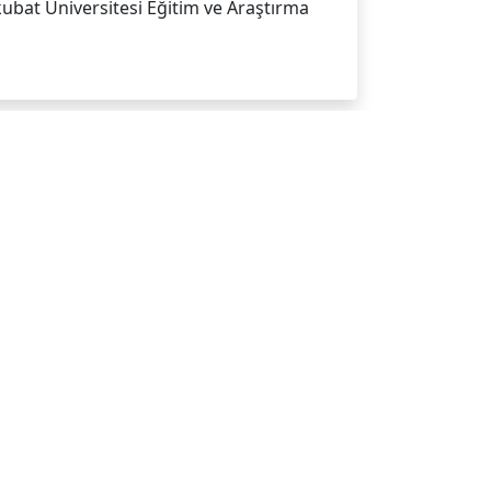
ubat Üniversitesi Eğitim ve Araştırma
A MESLEKİ SORUMLULUK VE HUKUKİ
İ
ubat Üniversitesi Eğitim ve Araştırma