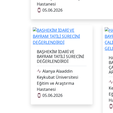
Hastanesi
05.06.2026
BAŞHEKİM İDARİ VE
BAYRAM TATİLİ SÜRECİNİ
H
DEĞERLENDİRDİ
B
ÇA
Alanya Alaaddin
A
Keykubat Üniversitesi
Eğitim ve Araştırma
Ke
Hastanesi
Eğ
05.06.2026
Ha