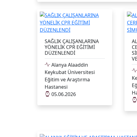
SAĞLIK ÇALIŞANLARINA
A
YÖNELİK CPR EĞİTİMİ
C
DÜZENLENDİ
S
VE
Alanya Alaaddin
Keykubat Üniversitesi
Ke
Eğitim ve Araştırma
Eğ
Hastanesi
Ha
05.06.2026