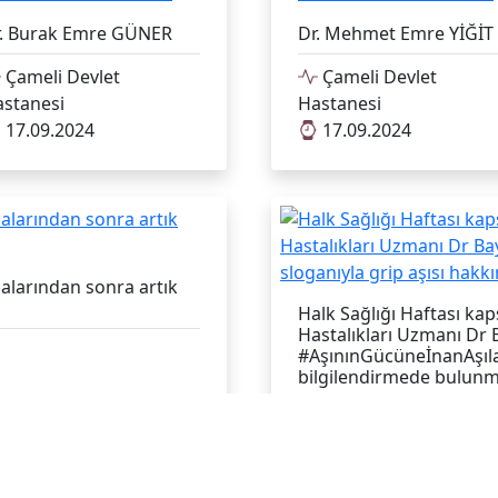
r. Burak Emre GÜNER
Dr. Mehmet Emre YİĞİT
Çameli Devlet
Çameli Devlet
stanesi
Hastanesi
17.09.2024
17.09.2024
alarından sonra artık
Halk Sağlığı Haftası k
Hastalıkları Uzmanı Dr
#AşınınGücüneİnanAşılan
bilgilendirmede bulunm
Çameli Devlet Hastan
04.09.2024