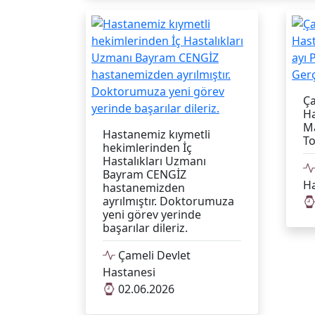
Ça
Ha
Ma
Hastanemiz kıymetli
To
hekimlerinden İç
Hastalıkları Uzmanı
Bayram CENGİZ
Ha
hastanemizden
ayrılmıştır. Doktorumuza
yeni görev yerinde
başarılar dileriz.
Çameli Devlet
Hastanesi
02.06.2026