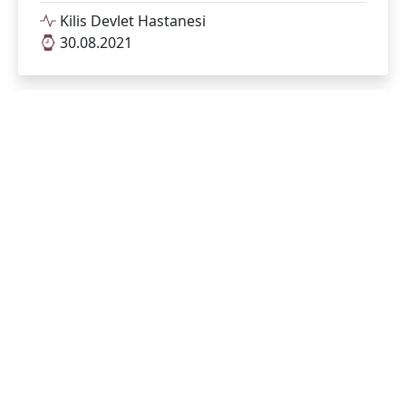
Kilis Devlet Hastanesi
30.08.2021
Kurban Bayramınız Mübarek Olsun
Kilis Devlet Hastanesi
21.07.2021
Kurban Bayramınız Mübarek Olsun
Kilis Devlet Hastanesi
21.07.2021